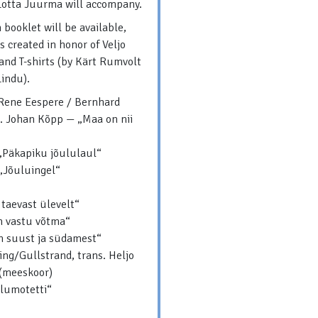
 Lotta Juurma will accompany.
 booklet will be available,
 created in honor of Veljo
and T-shirts (by Kärt Rumvolt
indu).
 Rene Eespere / Bernhard
. Johan Kõpp — „Maa on nii
„Päkapiku jõululaul“
„Jõuluingel“
 taevast ülevelt“
n vastu võtma“
n suust ja südamest“
sing/Gullstrand, trans. Heljo
 (meeskoor)
ulumotetti“