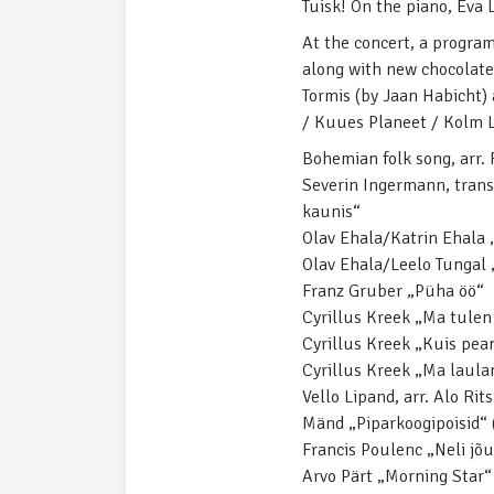
Tuisk! On the piano, Eva
At the concert, a program
along with new chocolates
Tormis (by Jaan Habicht) 
/ Kuues Planeet / Kolm L
Bohemian folk song, arr.
Severin Ingermann, trans
kaunis“
Olav Ehala/Katrin Ehala 
Olav Ehala/Leelo Tungal 
Franz Gruber „Püha öö“
Cyrillus Kreek „Ma tulen
Cyrillus Kreek „Kuis pea
Cyrillus Kreek „Ma laula
Vello Lipand, arr. Alo Rit
Mänd „Piparkoogipoisid“
Francis Poulenc „Neli jõ
Arvo Pärt „Morning Star“