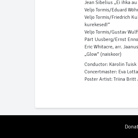
Jean Sibelius „Ei ihka au
Veljo Tormis/Eduard Wöh
Veljo Tormis/Friedrich Ku
kurekesed!“
Veljo Tormis/Gustav Wulf
Pärt Uusberg/Ernst Enn
Eric Whitacre, arr. Jaanu
„Glow“ (naiskoor)
Conductor: Kärolin Tuisk
Concertmaster: Eva Lott
Poster Artist: Triina Brit
Donat