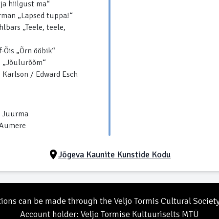
 ja hiilgust ma“
rman „Lapsed tuppa!“
hlbars „Teele, teele,
f-Õis „Õrn ööbik“
o „Jõulurõõm“
s Karlson / Edward Esch
a Juurma
t Aumere
Jõgeva Kaunite Kunstide Kodu
ions can be made through the Veljo Tormis Cultural Societ
Account holder: Veljo Tormise Kultuuriselts MTÜ