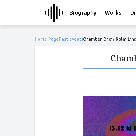
Biography
Works
Di
Home Page
Past events
Chamber Choir Kolm Lind
Chamb