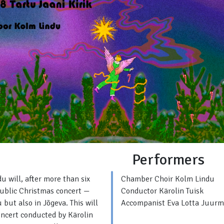
Performers
 will, after more than six
Chamber Choir Kolm Lindu
public Christmas concert —
Conductor Kärolin Tuisk
u but also in Jõgeva. This will
Accompanist Eva Lotta Juur
concert conducted by Kärolin