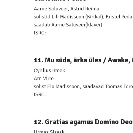
Aarne Saluveer, Astrid Reinla
solistid Lili Madissoon (Kirikal), Kristel Peda
saadab Aarne Saluveer(klaver)
ISRC:
11. Mu süda, ärka üles / Awake,
Cyrillus Kreek
Arr. Virre
solist Elo Madissoon, saadavad Toomas Torop
ISRC:
12. Gratias agamus Domino Deo
Urmas Sisask