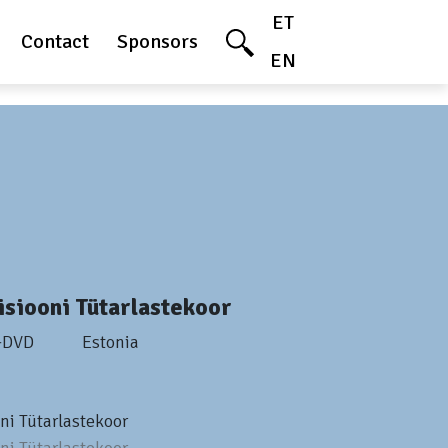
ET
Contact
Sponsors
EN
isiooni Tütarlastekoor
+DVD
Estonia
oni Tütarlastekoor