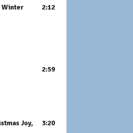
/ Winter
2:12
2:59
istmas Joy,
3:20