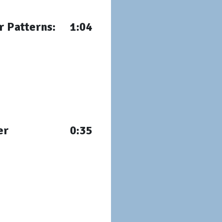
r Patterns:
1:04
er
0:35