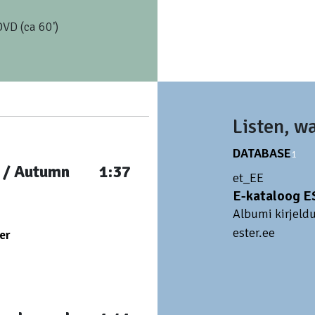
DVD (ca 60')
Listen, w
DATABASE
1
i / Autumn
1:37
et_EE
E-kataloog 
Albumi kirjeld
ester.ee
er