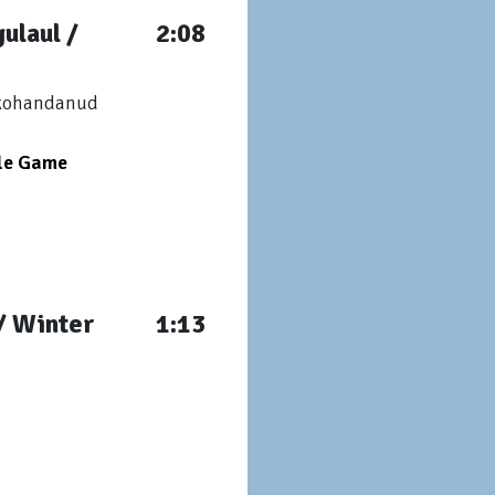
ulaul /
2:08
i kohandanud
le Game
/ Winter
1:13