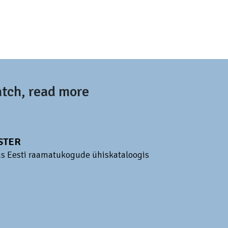
atch, read more
ESTER
us Eesti raamatukogude ühiskataloogis