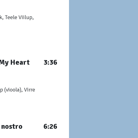
k, Teele Viilup,
 My Heart
3:36
 (vioola), Virre
 nostro
6:26