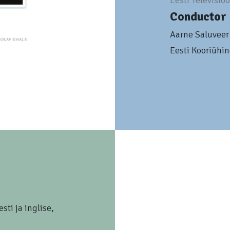
Eesti Televisio
Conductor
Aarne Saluveer
Eesti Kooriühi
sti ja inglise,