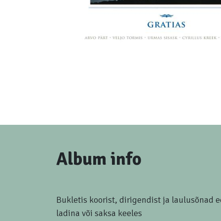
Album info
Bukletis koorist, dirigendist ja laulusõnad ee
ladina või saksa keeles