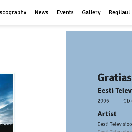
scography
News
Events
Gallery
Regilaul
Gratias
Eesti Telev
2006
CD
Artist
Eesti Televisio