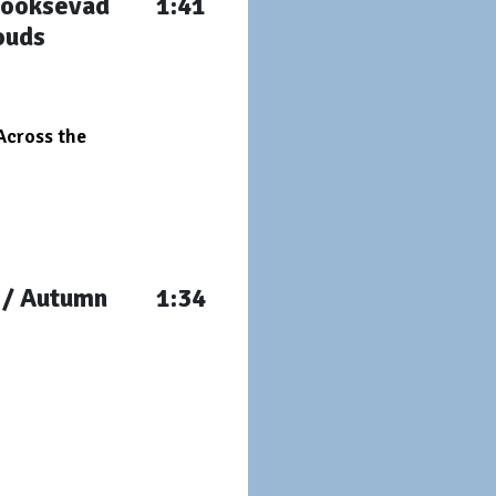
 jooksevad
1:41
ouds
Across the
k / Autumn
1:34