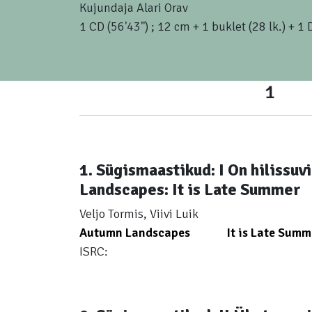
Kujundaja Alari Orav
1 CD (56'43'') ; 12 cm + 1 buklet (28 lk.) + 1 
1
1. Sügismaastikud: I On hilissuv
Landscapes: It is Late Summer
Veljo Tormis, Viivi Luik
Autumn Landscapes
It is Late Summ
ISRC: