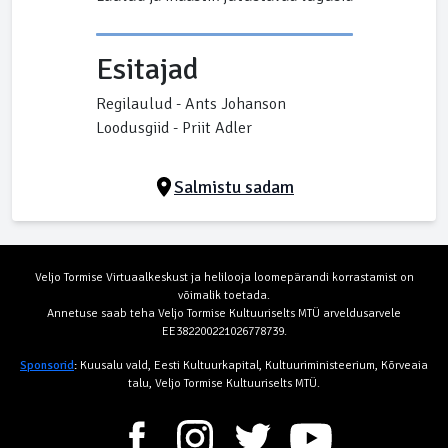
Esitajad
Regilaulud - Ants Johanson
Loodusgiid - Priit Adler
Salmistu sadam
Veljo Tormise Virtuaalkeskust ja helilooja loomepärandi korrastamist on
võimalik toetada.
Annetuse saab teha Veljo Tormise Kultuuriselts MTÜ arveldusarvele
EE382200221026778739.
Sponsorid
:
Kuusalu vald, Eesti Kultuurkapital, Kultuuriministeerium, Kõrveaia
talu, Veljo Tormise Kultuuriselts MTÜ.