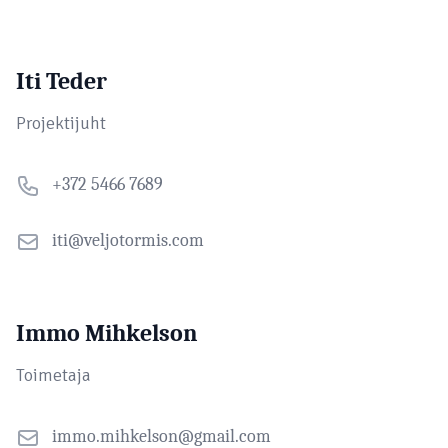
Iti Teder
Projektijuht
+372 5466 7689
iti@veljotormis.com
Immo Mihkelson
Toimetaja
immo.mihkelson@gmail.com