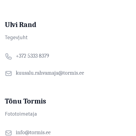
Ulvi Rand
Tegevjuht
+372 5333 8379
kuusalu.rahvamaja@tormis.ee
Tõnu Tormis
Fototoimetaja
info@tormis.ee