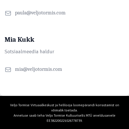
paula@veljotormis.com
Mia Kukk
Sotsiaalmeedia haldur
mia@veljotormis.com
Veljo Tormise Virtuaalkeskust ja helilooja loomepärandi korrastamist on
võimalik toetada.
Annetuse saab teha Veljo Tormise Kultuuriselts MTÜ arveldusarvele
EE382200221026778739.