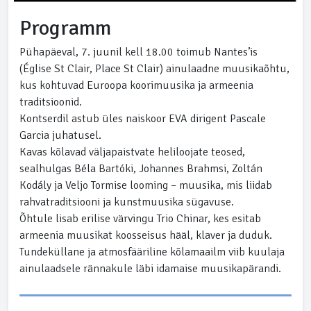
Programm
Pühapäeval, 7. juunil kell 18.00 toimub Nantes’is
(Église St Clair, Place St Clair) ainulaadne muusikaõhtu,
kus kohtuvad Euroopa koorimuusika ja armeenia
traditsioonid.
Kontserdil astub üles naiskoor EVA dirigent Pascale
Garcia juhatusel.
Kavas kõlavad väljapaistvate heliloojate teosed,
sealhulgas Béla Bartóki, Johannes Brahmsi, Zoltán
Kodály ja Veljo Tormise looming – muusika, mis liidab
rahvatraditsiooni ja kunstmuusika sügavuse.
Õhtule lisab erilise värvingu Trio Chinar, kes esitab
armeenia muusikat koosseisus hääl, klaver ja duduk.
Tundeküllane ja atmosfääriline kõlamaailm viib kuulaja
ainulaadsele rännakule läbi idamaise muusikapärandi.