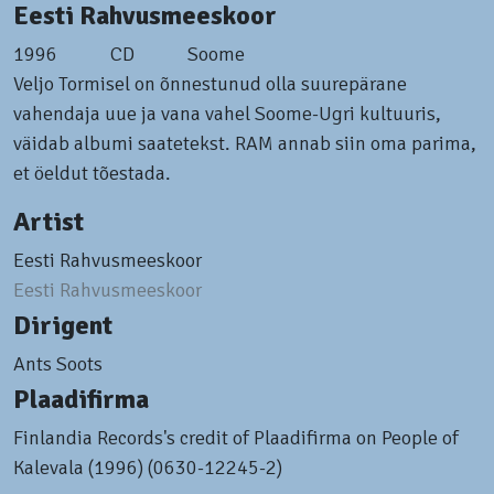
Eesti Rahvusmeeskoor
1996
CD
Soome
Veljo Tormisel on õnnestunud olla suurepärane
vahendaja uue ja vana vahel Soome-Ugri kultuuris,
väidab albumi saatetekst. RAM annab siin oma parima,
et öeldut tõestada.
Artist
Eesti Rahvusmeeskoor
Eesti Rahvusmeeskoor
Dirigent
Ants Soots
Plaadifirma
Finlandia Records's credit of Plaadifirma on People of
Kalevala (1996) (0630-12245-2)