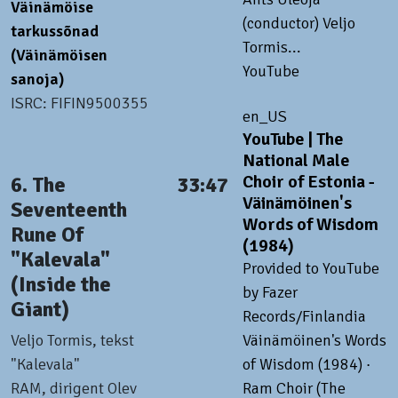
Väinämöise
(conductor) Veljo
tarkussõnad
Tormis...
(Väinämöisen
YouTube
sanoja)
ISRC: FIFIN9500355
en_US
YouTube | The
National Male
Choir of Estonia -
6. The
33:47
Väinämöinen's
Seventeenth
Words of Wisdom
Rune Of
(1984)
"Kalevala"
Provided to YouTube
(Inside the
by Fazer
Giant)
Records/Finlandia
Veljo Tormis, tekst
Väinämöinen's Words
"Kalevala"
of Wisdom (1984) ·
RAM, dirigent Olev
Ram Choir (The