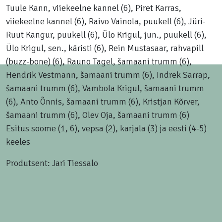
Tuule Kann, viiekeelne kannel (6), Piret Karras,
viiekeelne kannel (6), Raivo Vainola, puukell (6), Jüri-
Ruut Kangur, puukell (6), Ülo Krigul, jun., puukell (6),
Ülo Krigul, sen., käristi (6), Rein Mustasaar, rahvapill
(buzz-bone) (6), Rauno Tagel, šamaani trumm (6),
Hendrik Vestmann, šamaani trumm (6), Indrek Sarrap,
šamaani trumm (6), Vambola Krigul, šamaani trumm
(6), Anto Õnnis, šamaani trumm (6), Kristjan Kõrver,
šamaani trumm (6), Olev Oja, šamaani trumm (6)
Esitus soome (1, 6), vepsa (2), karjala (3) ja eesti (4-5)
keeles
Produtsent: Jari Tiessalo