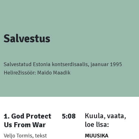
Salvestus
Salvestatud Estonia kontserdisaalis, jaanuar 1995
Helirežissöör: Maido Maadik
1. God Protect
5:08
Kuula, vaata,
Us From War
loe lisa:
Veljo Tormis, tekst
MUUSIKA
6