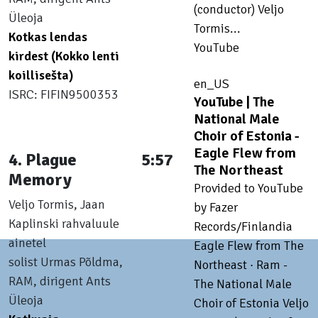
(conductor) Veljo
Üleoja
Tormis...
Kotkas lendas
YouTube
kirdest (Kokko lenti
koillisešta)
en_US
ISRC: FIFIN9500353
YouTube | The
National Male
Choir of Estonia -
Eagle Flew from
4. Plague
5:57
The Northeast
Memory
Provided to YouTube
Veljo Tormis, Jaan
by Fazer
Kaplinski rahvaluule
Records/Finlandia
ainetel
Eagle Flew from The
solist Urmas Põldma,
Northeast · Ram -
RAM, dirigent Ants
The National Male
Üleoja
Choir of Estonia Veljo