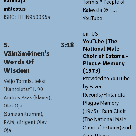
Katkuaja
Tormis * People of
mälestus
Kalevala ℗ 1...
ISRC: FIFIN9500354
YouTube
en_US
YouTube | The
5.
3:18
National Male
Väinämöinen's
Choir of Estonia -
Words Of
Plague Memory
Wisdom
(1973)
Provided to YouTube
Veljo Tormis, tekst
by Fazer
"Kanteletar" I: 90
Records/Finlandia
Andres Paas (klaver),
Plague Memory
Olev Oja
(1973) · Ram Choir
(šamaanitrumm),
(The National Male
RAM, dirigent Olev
Choir of Estonia) and
Oja
Ants Üleoja