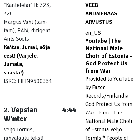
"Kanteletar" II: 323,
VEEB
3
326
ANDMEBAAS
3
Margus Vaht (tam-
ARVUSTUS
1
tam), RAM, dirigent
en_US
Ants Soots
YouTube | The
Kaitse, Jumal, sõja
National Male
Choir of Estonia -
eest! (Varjele,
God Protect Us
Jumala,
from War
soasta!)
Provided to YouTube
ISRC: FIFIN9500351
by Fazer
Records/Finlandia
God Protect Us from
2. Vepsian
4:44
War · Ram - The
Winter
National Male Choir
Veljo Tormis,
of Estonia Veljo
rahvalaulu teksti
Tormis * People of