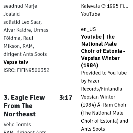
seadnud Marje
Kalevala ℗ 1995 Fi...
Joalaid
YouTube
solistid Leo Saar,
en_US
Aivar Kaldre, Urmas
YouTube | The
Põldma, Raul
National Male
Mikson, RAM,
Choir of Estonia -
dirigent Ants Soots
Vepsian Winter
Vepsa talv
(1984)
ISRC: FIFIN9500352
Provided to YouTube
by Fazer
Records/Finlandia
3. Eagle Flew
3:17
Vepsian Winter
From The
(1984) Â· Ram Choir
Northeast
(The National Male
Choir of Estonia) and
Veljo Tormis
Ants Soots
RAM, dirigent Ants